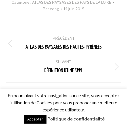
Catégorie :
ATLAS DES PAYSAGES DES PAYS DE LA LOIRE
Par
edog
14 juin 2019
Navigation
PRÉCÉDENT
album
Album
ATLAS DES PAYSAGES DES HAUTES-PYRÉNÉES
précédent
:
SUIVANT
Album
DÉFINITION D’UNE SPPL
suivant
:
En poursuivant votre navigation sur ce site, vous acceptez
l’utilisation de Cookies pour vous proposer une meilleure
expérience utilisateur.
Politique de confidentialité
Accepter