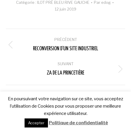
Catégorie :
ILOT PRÉ BLEU RIVE GAUCHE
Par
edog
12 juin 2019
Navigation
PRÉCÉDENT
album
Album
RECONVERSION D’UN SITE INDUSTRIEL
précédent
:
SUIVANT
Album
ZA DE LA PRINCETIÈRE
suivant
:
En poursuivant votre navigation sur ce site, vous acceptez
l’utilisation de Cookies pour vous proposer une meilleure
expérience utilisateur.
Politique de confidentialité
Accepter