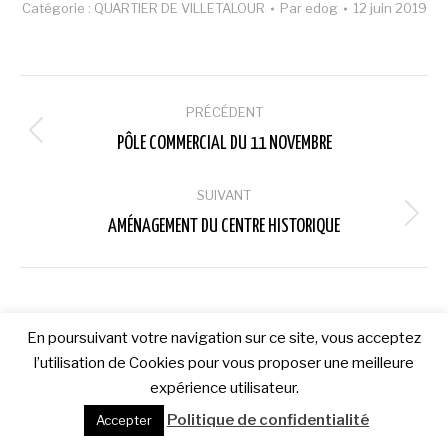
Catégorie :
QUARTIER DE VILLETALOUR
Par
edog
12 juin 2019
Navigation
PRÉCÉDENT
album
Album
PÔLE COMMERCIAL DU 11 NOVEMBRE
précédent
:
SUIVANT
Album
AMÉNAGEMENT DU CENTRE HISTORIQUE
suivant
:
En poursuivant votre navigation sur ce site, vous acceptez
l’utilisation de Cookies pour vous proposer une meilleure
expérience utilisateur.
Politique de confidentialité
Accepter