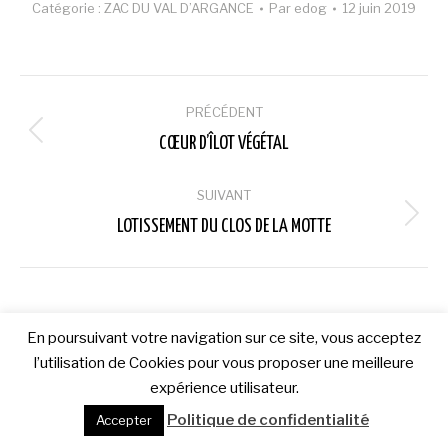
Catégorie :
ZAC DU VAL D’ARGANCE
Par
edog
12 juin 2019
Navigation
PRÉCÉDENT
album
Album
CŒUR D’ÎLOT VÉGÉTAL
précédent
:
SUIVANT
Album
LOTISSEMENT DU CLOS DE LA MOTTE
suivant
:
En poursuivant votre navigation sur ce site, vous acceptez
l’utilisation de Cookies pour vous proposer une meilleure
expérience utilisateur.
Politique de confidentialité
Accepter