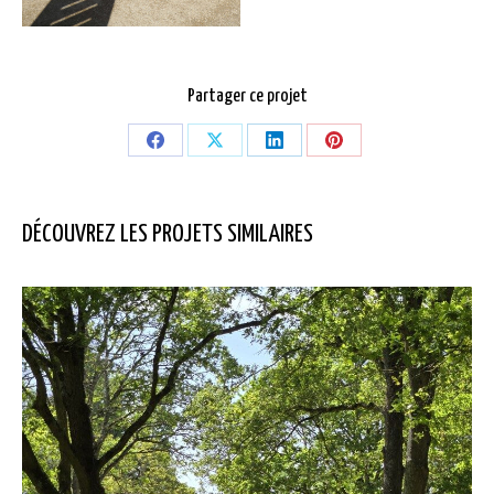
Partager ce projet
Partager
Partager
Partager
Partager
sur
sur
sur
sur
Facebook
X
LinkedIn
Pinterest
DÉCOUVREZ LES PROJETS SIMILAIRES