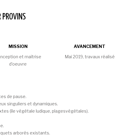
R PROVINS
MISSION
AVANCEMENT
nception et maîtrise
Mai 2019, travaux réalisé
d’oeuvre
ces de pause.
eux singuliers et dynamiques.
tes (île végétale ludique, plagesvégétales).
e.
squets arborés existants.