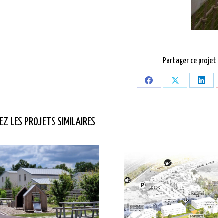
Partager ce projet
Partager
Partager
Part
sur
sur
sur
Facebook
X
Link
Z LES PROJETS SIMILAIRES