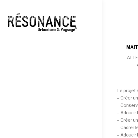
MAIT
ALTER
Le projet s
– Créer u
– Conserve
– Adoucir 
– Créer un
– Cadrer l
– Adoucir 