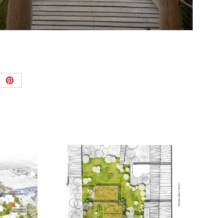
ager
Partager
sur
edIn
Pinterest