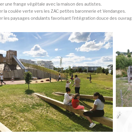
r une frange végétale avec la maison des autistes.
r la coulée verte vers les ZAC petites baronnerie et Vendanges.
er les paysages ondulants favorisant l’intégration douce des ouvra