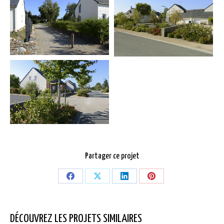
Partager ce projet
Partager
Partager
Partager
Partager
sur
sur
sur
sur
Facebook
X
LinkedIn
Pinterest
DÉCOUVREZ LES PROJETS SIMILAIRES